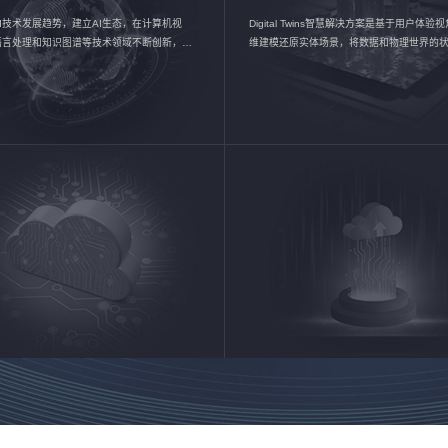
I技术发展趋势，建立AI生态，在计算机视
Digital Twins智慧解决方案是基于用户体
语言处理和知识图谱等技术领域不断创新，持
维建模还原实体场景，将数据和物理世界的
数智化转型加速器—AlphaMind®AI能力开放
现，使用户对关键数据有更直观的感受，推
成智能化转型，实现新旧动能的转换