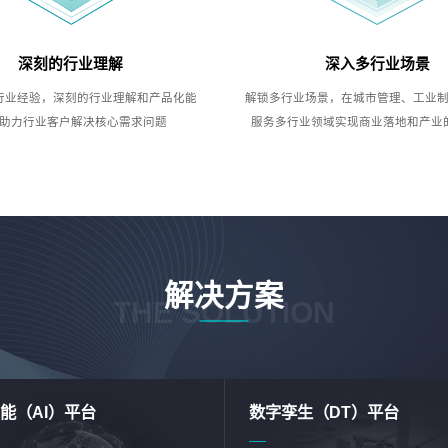
深刻的行业理解
深入多行业场景
行业经验，深刻的行业理解和产品化能
解锁多行业场景，在城市管理、工业
助力行业客户解决核心需求问题
服务多行业领域实现商业落地和产业
解决方案
THE SOLUTION
能（AI）平台
数字孪生（DT）平台