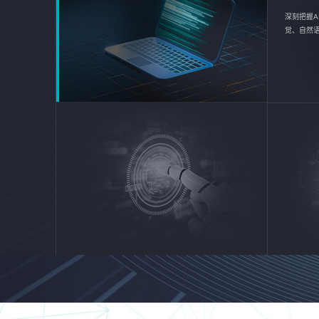
深刻把握A
觉、自然
续优化企业
平台