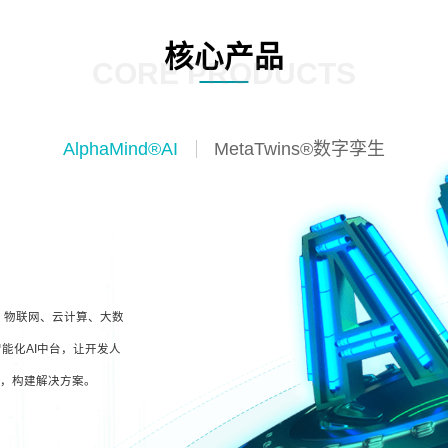
核心产品
CORE PRODUCTS
AlphaMind®AI
MetaTwins®数字孪生
I、物联网、云计算、大数
能化AI中台，让开发人
型，构建解决方案。